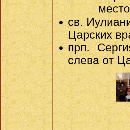
место
св. Иулиани
Царских вр
прп. Серги
слева от Ца