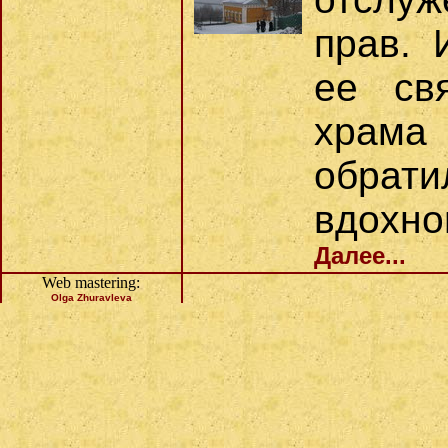
прав. 
ее св
храма
обра
вдохно
Далее...
Web mastering:
Olga Zhuravleva