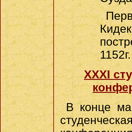
Пер
Кидек
постр
1152г
XXXI ст
конфер
В конце ма
студенчес