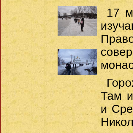
17 м
изу
Пра
сове
монас
Горо
Там и
и Сре
Никол