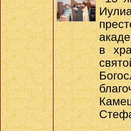
Иул
пре
акаде
в хр
свят
Бог
бла
Камеш
Стефа