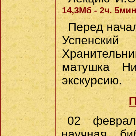
14,3Мб - 2ч. 5мин
Перед нача
Успенский
Хранитель
матушка Н
экскурсию.
П
02 феврал
научная би