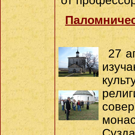
от профессо
Паломничес
27 а
изуч
куль
рел
сове
мона
Сузда