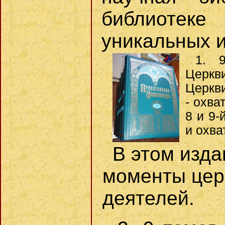
библиотек
уникальных и
1. 9
Церкв
Церкви
- охва
8 и 9
и охва
В этом изда
моменты цер
деятелей.