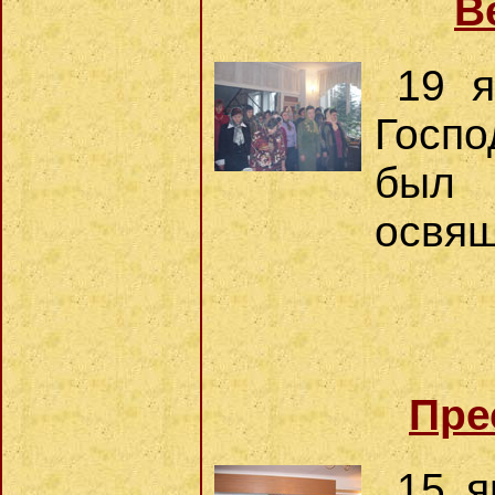
В
19 я
Госп
был 
освящ
Пре
15 я