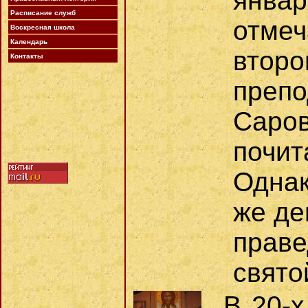
янва
Расписание служб
отме
Воскресная школа
Календарь
вто
Контакты
пре
Сар
почит
Однак
же де
праве
свято
В 20-х