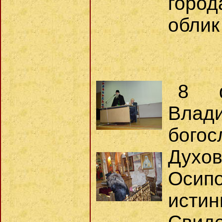
город
облик
8 ф
Влад
бого
Духов
Осип
ист