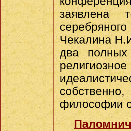
конференц
заявлена 
серебряно
Чекалина Н.
два полных
религиозное
идеалистич
собствен
философии с
Паломниче