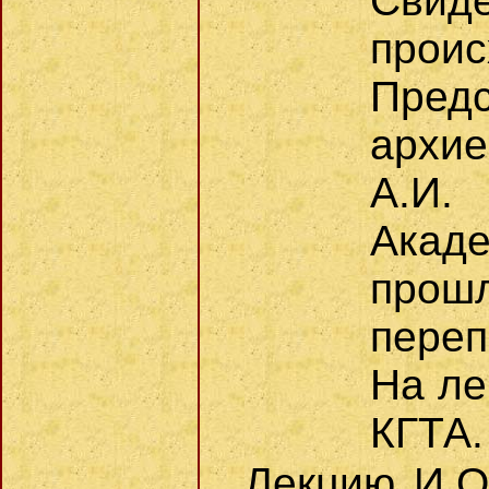
Свид
прои
Пред
архие
А.И
Акад
про
переп
На ле
КГТА.
Лекцию И.