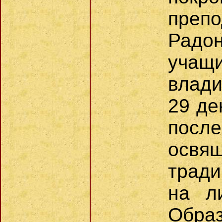
пре
Радо
учащ
влад
29 де
посл
освящ
тради
на л
Образ