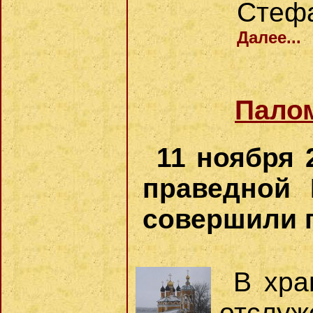
Стефа
Далее...
Палом
11 ноября 
праведной 
совершили п
В хра
отслуж