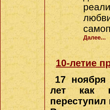
реали
любв
самоп
Далее...
10-летие п
17 ноября
лет как п
переступил 