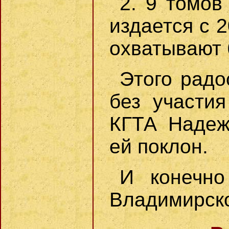
2. 9 томов
издается с 2
охватывают б
Этого радо
без участи
КГТА Надеж
ей поклон.
И конечно
Владимирско