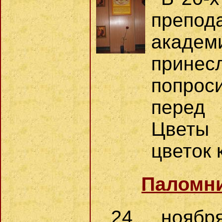
препо
академ
прине
попрос
перед 
Цветы 
цветок 
Паломни
24 ноября