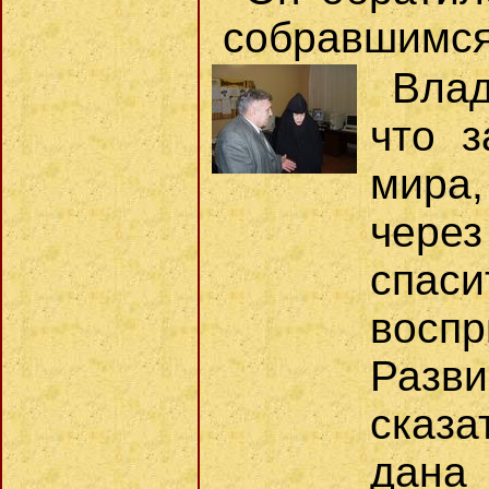
собравшимся
Влад
что з
мира
через
спа
восп
Разв
сказа
дан