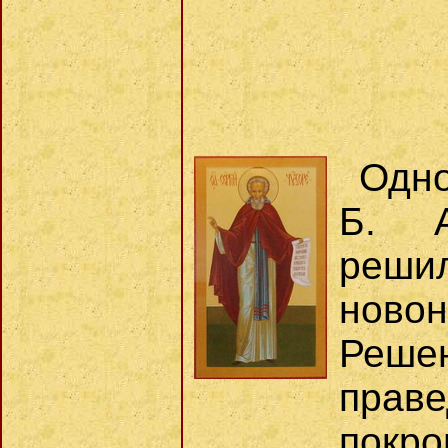
Одно
Б. А
решил
нов
Реше
праве
покр