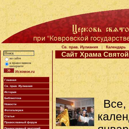
Св. прав. Иулиания
|
Календарь
Сайт Храма Святой 
на сайте
в православном
интернете
Искомое.ru
Главная
Св. прав. Иулиания
История
Библиотека
Все
Новости
Фотогалерея
кален
Статьи
Православный форум
Православный лекторий