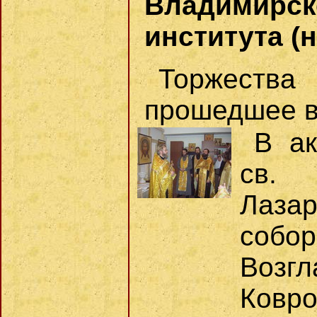
Владимирс
института (
Торжества
прошедшее в
В ак
св.
Лаза
собо
Возг
Ковр